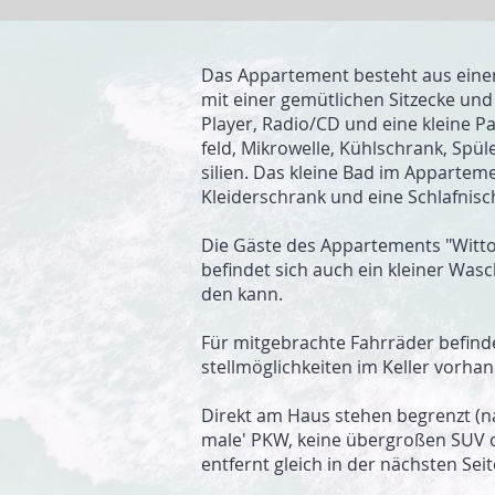
Das Appartement be­steht aus einem
mit ei­ner ge­mütli­chen Sitz­ecke un
Play­er, Radio/CD und ei­ne klei­ne Pa
feld, Mikro­welle, Kühl­schrank, Spü
silien. Das klei­ne Bad im Appar­te­m
Klei­derschrank und eine Schlaf­nisc
Die Gäste des Appar­te­ments "Witto
befin­det sich auch ein klei­ner Wa
den kann.
Für mit­ge­brachte Fahr­rä­der be­fin­
stell­möglich­kei­ten im Keller vor­han
Di­rekt am Haus ste­hen be­grenzt (nac
male' PKW, keine über­großen SUV ode
ent­fernt gleich in der nächsten Sei­t