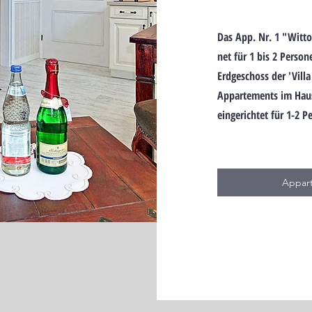
Das App. Nr. 1 "Wittow
net für 1 bis 2 Per­so­
Erd­ge­schoss der 'Villa
Appar­te­ments im Haus
ein­gerich­tet für 1-2 Pe
Appar