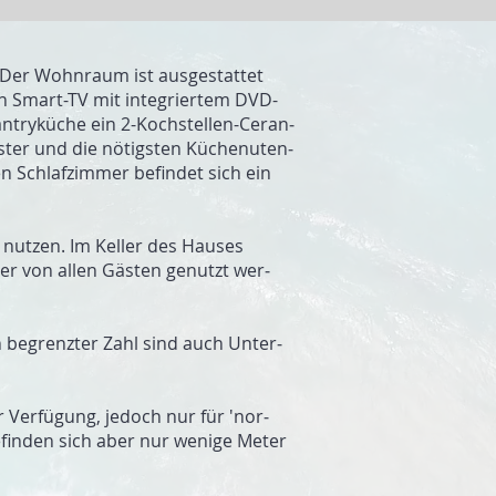
Der Wohn­raum ist aus­ge­stattet
ein Smart-TV mit inte­grier­tem DVD-
 Pantry­küche ein 2-Koch­stellen-Ceran­
­ter und die nö­tigs­ten Küchen­uten­
en Schlaf­zimmer befin­det sich ein
nut­zen. Im Keller des Hau­ses
er von allen Gästen ge­nutzt wer­
in be­grenz­ter Zahl sind auch Unter­
r Ver­fü­gung, je­doch nur für 'nor­
e­fin­den sich aber nur wenige Meter