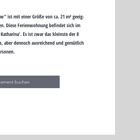
" ist mit ei­ner Grö­ße von ca. 21 m² ge­eig­
nen. Diese Ferien­wohnung be­fin­det sich im
 Katha­rina'. Es ist zwar das klein­ste der 8
, aber den­noch aus­rei­chend und ge­müt­lich
r­so­nen.
tement buchen