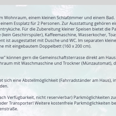
 Wohn­raum, ei­nem klei­nen Schlaf­zim­mer und ei­nem Bad. 
d ei­nem Ess­platz für 2 Per­so­nen. Zur Aus­stattung ge­hö­ren 
n­try­küche. Für die Zube­rei­tung klei­ner Spei­sen bie­tet die
le (kein Geschirrspüler), Kaffee­ma­schine, Wasser­kocher, Toas
ent ist aus­gestattet mit Du­sche und WC. Im sepa­ra­ten klei­n
he mit ein­gebau­tem Doppel­bett (160 x 200 cm).
w" kön­nen gern die Gemein­schafts­terrasse di­rekt am Haus 
sch­raum mit Wasch­ma­schine und Trock­ner (Münz­auto­mat), d
det sich eine Ab­stell­mög­lich­keit (Fahrrad­stän­der am Haus), 
­den.
h Verfügbarkeit, nicht re­ser­vier­bar) Park­mög­lich­kei­ten zu
r Trans­por­ter! Wei­tere kosten­freie Park­mög­lich­kei­ten b
en­straße.